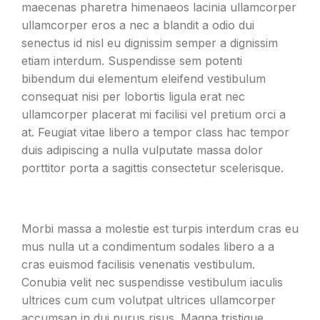
maecenas pharetra himenaeos lacinia ullamcorper
ullamcorper eros a nec a blandit a odio dui
senectus id nisl eu dignissim semper a dignissim
etiam interdum. Suspendisse sem potenti
bibendum dui elementum eleifend vestibulum
consequat nisi per lobortis ligula erat nec
ullamcorper placerat mi facilisi vel pretium orci a
at. Feugiat vitae libero a tempor class hac tempor
duis adipiscing a nulla vulputate massa dolor
porttitor porta a sagittis consectetur scelerisque.
Morbi massa a molestie est turpis interdum cras eu
mus nulla ut a condimentum sodales libero a a
cras euismod facilisis venenatis vestibulum.
Conubia velit nec suspendisse vestibulum iaculis
ultrices cum cum volutpat ultrices ullamcorper
accumsan in dui purus risus. Magna tristique