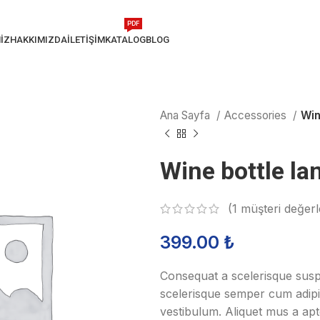
PDF
IZ
HAKKIMIZDA
İLETIŞIM
KATALOG
BLOG
Ana Sayfa
Accessories
Win
Wine bottle la
(
1
müşteri değerl
399.00
₺
Consequat a scelerisque suspe
scelerisque semper cum adipis
vestibulum. Aliquet mus a ap