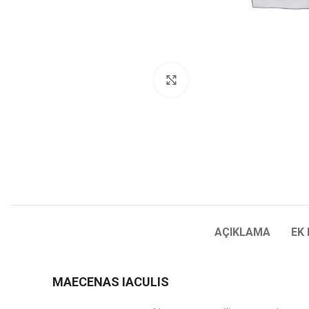
Click to enlarge
AÇIKLAMA
EK 
MAECENAS IACULIS