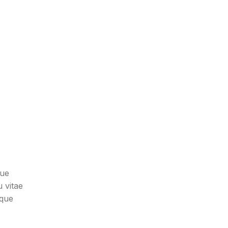
que
 vitae
sque
ilisis
 lorem