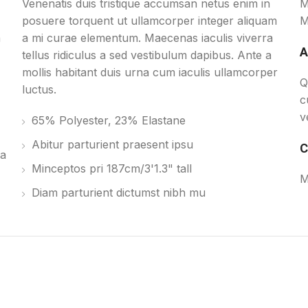
Venenatis duis tristique accumsan netus enim in
M
posuere torquent ut ullamcorper integer aliquam
M
a
a mi curae elementum. Maecenas iaculis viverra
A
tellus ridiculus a sed vestibulum dapibus. Ante a
mollis habitant duis urna cum iaculis ullamcorper
Q
luctus.
c
v
65% Polyester, 23% Elastane
Abitur parturient praesent ipsu
C
 a
Minceptos pri 187cm/3'1.3" tall
M
Diam parturient dictumst nibh mu