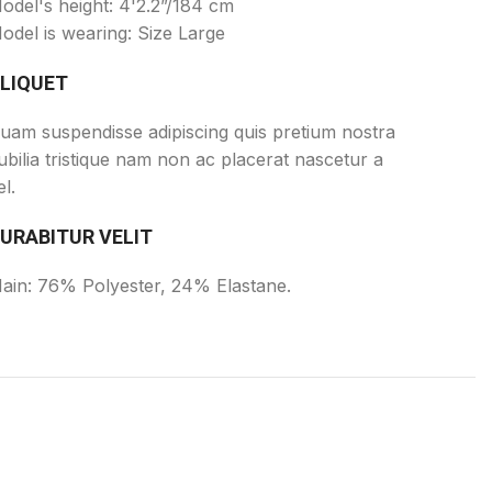
odel's height: 4'2.2”/184 cm
odel is wearing: Size Large
LIQUET
uam suspendisse adipiscing quis pretium nostra
ubilia tristique nam non ac placerat nascetur a
el.
URABITUR VELIT
ain: 76% Polyester, 24% Elastane.